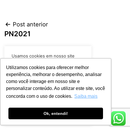
Post anterior
PN2021
Próximo post
Usamos cookies em nosso site
PD 943XP
para fornecer a experiência mais
relevante, lembrando suas
Utilizamos cookies para oferecer melhor
preferências e visitas repetidas. Ao
experiência, melhorar o desempenho, analisar
clicar em “Aceitar todos”, você
como você interage em nosso site e
concorda com o uso de TODOS os
cookies.
Leia mais
personalizar conteúdo. Ao utilizar este site, você
concorda com o uso de cookies.
Saiba mais
Rejeitar
Aceitar
Ok, entendi!