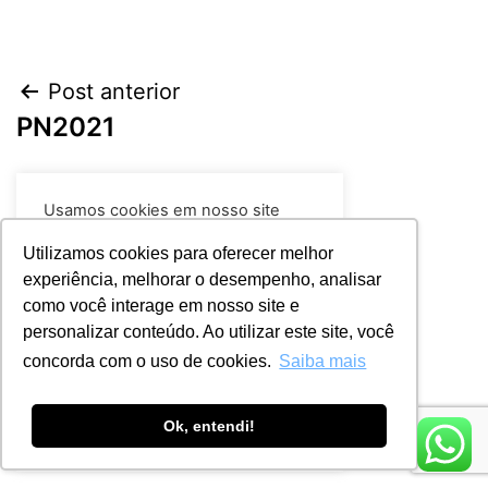
Post anterior
PN2021
Próximo post
Usamos cookies em nosso site
PH 0950
para fornecer a experiência mais
relevante, lembrando suas
Utilizamos cookies para oferecer melhor
preferências e visitas repetidas. Ao
experiência, melhorar o desempenho, analisar
clicar em “Aceitar todos”, você
como você interage em nosso site e
concorda com o uso de TODOS os
cookies.
Leia mais
personalizar conteúdo. Ao utilizar este site, você
concorda com o uso de cookies.
Saiba mais
Rejeitar
Aceitar
Ok, entendi!