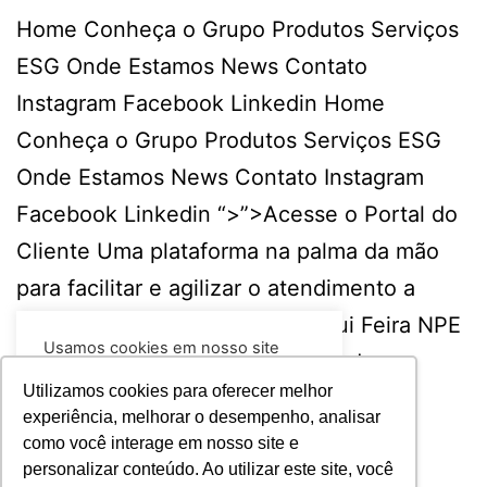
Home Conheça o Grupo Produtos Serviços
ESG Onde Estamos News Contato
Instagram Facebook Linkedin Home
Conheça o Grupo Produtos Serviços ESG
Onde Estamos News Contato Instagram
Facebook Linkedin “>”>Acesse o Portal do
Cliente Uma plataforma na palma da mão
para facilitar e agilizar o atendimento a
você, nosso cliente! Acesse aqui Feira NPE
Usamos cookies em nosso site
2024 aconteceu…
Continuar lendo
para fornecer a experiência mais
relevante, lembrando suas
Utilizamos cookies para oferecer melhor
preferências e visitas repetidas. Ao
experiência, melhorar o desempenho, analisar
clicar em “Aceitar todos”, você
como você interage em nosso site e
concorda com o uso de TODOS os
21 de maio de 2024
publicado
cookies.
Leia mais
personalizar conteúdo. Ao utilizar este site, você
Categorizado como
Sem categoria