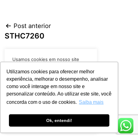
Post anterior
STHC7260
Próximo post
Usamos cookies em nosso site
SGF4950
para fornecer a experiência mais
relevante, lembrando suas
Utilizamos cookies para oferecer melhor
preferências e visitas repetidas. Ao
experiência, melhorar o desempenho, analisar
clicar em “Aceitar todos”, você
como você interage em nosso site e
concorda com o uso de TODOS os
cookies.
Leia mais
personalizar conteúdo. Ao utilizar este site, você
concorda com o uso de cookies.
Saiba mais
Rejeitar
Aceitar
Ok, entendi!