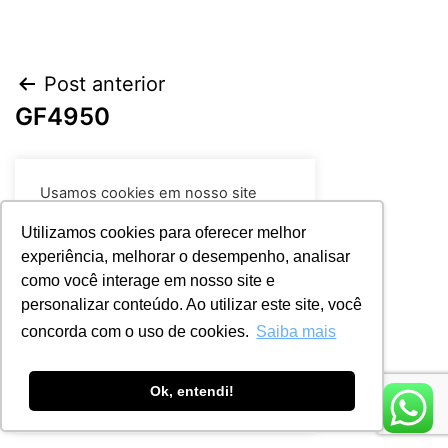
Post anterior
GF4950
Próximo post
Usamos cookies em nosso site
HS5502
para fornecer a experiência mais
relevante, lembrando suas
Utilizamos cookies para oferecer melhor
preferências e visitas repetidas. Ao
experiência, melhorar o desempenho, analisar
clicar em “Aceitar todos”, você
como você interage em nosso site e
concorda com o uso de TODOS os
cookies.
Leia mais
personalizar conteúdo. Ao utilizar este site, você
concorda com o uso de cookies.
Saiba mais
Rejeitar
Aceitar
Ok, entendi!