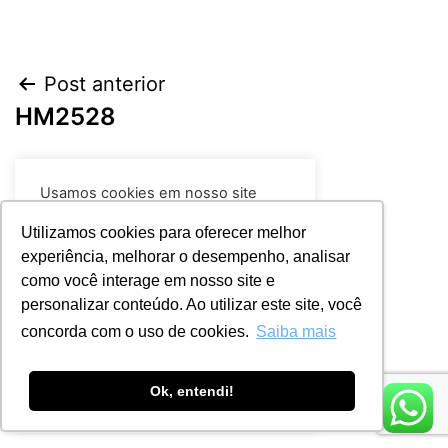
Post anterior
HM2528
Próximo post
Usamos cookies em nosso site
TN2005
para fornecer a experiência mais
relevante, lembrando suas
Utilizamos cookies para oferecer melhor
preferências e visitas repetidas. Ao
experiência, melhorar o desempenho, analisar
clicar em “Aceitar todos”, você
como você interage em nosso site e
concorda com o uso de TODOS os
cookies.
Leia mais
personalizar conteúdo. Ao utilizar este site, você
concorda com o uso de cookies.
Saiba mais
Rejeitar
Aceitar
Ok, entendi!