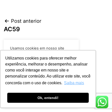
Post anterior
AC59
Próximo post
Usamos cookies em nosso site
BF2021
para fornecer a experiência mais
relevante, lembrando suas
Utilizamos cookies para oferecer melhor
preferências e visitas repetidas. Ao
experiência, melhorar o desempenho, analisar
clicar em “Aceitar todos”, você
como você interage em nosso site e
concorda com o uso de TODOS os
cookies.
Leia mais
personalizar conteúdo. Ao utilizar este site, você
concorda com o uso de cookies.
Saiba mais
Rejeitar
Aceitar
Ok, entendi!