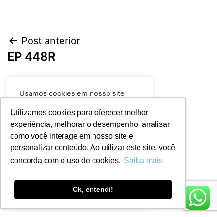
Post anterior
EP 448R
Próximo post
Usamos cookies em nosso site
CP 241
para fornecer a experiência mais
relevante, lembrando suas
Utilizamos cookies para oferecer melhor
preferências e visitas repetidas. Ao
experiência, melhorar o desempenho, analisar
clicar em “Aceitar todos”, você
como você interage em nosso site e
concorda com o uso de TODOS os
cookies.
Leia mais
personalizar conteúdo. Ao utilizar este site, você
concorda com o uso de cookies.
Saiba mais
Rejeitar
Aceitar
Ok, entendi!