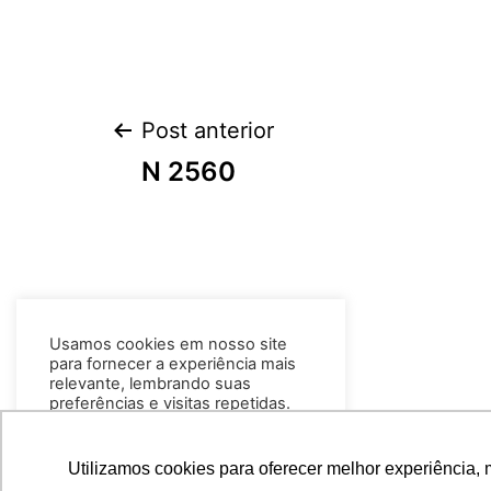
Post anterior
N 2560
Usamos cookies em nosso site
para fornecer a experiência mais
relevante, lembrando suas
preferências e visitas repetidas.
Ao clicar em “Aceitar todos”, você
concorda com o uso de TODOS os
cookies.
Leia mais
Utilizamos cookies para oferecer melhor experiência, 