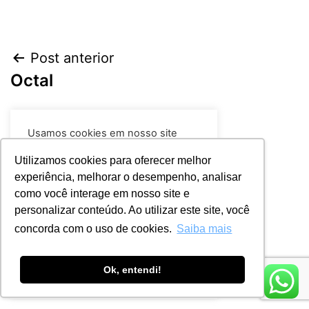
Post anterior
Octal
Próximo post
Usamos cookies em nosso site
Indorama
para fornecer a experiência mais
relevante, lembrando suas
Utilizamos cookies para oferecer melhor
preferências e visitas repetidas. Ao
experiência, melhorar o desempenho, analisar
clicar em “Aceitar todos”, você
como você interage em nosso site e
concorda com o uso de TODOS os
cookies.
Leia mais
personalizar conteúdo. Ao utilizar este site, você
concorda com o uso de cookies.
Saiba mais
Rejeitar
Aceitar
Ok, entendi!