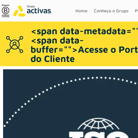
Home
Conheça o Grupo
P
<span data-metadata="
<span data-
buffer="
">
Acesse o Porta
do Cliente